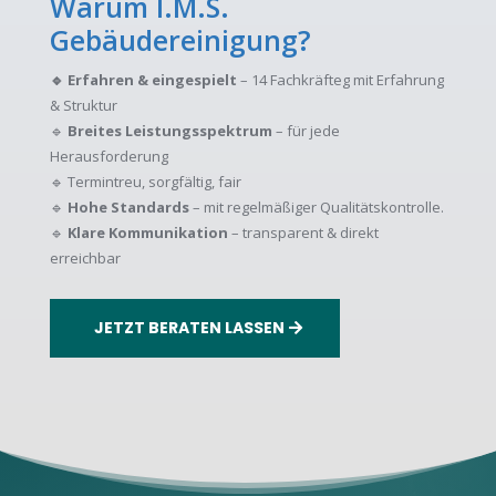
Warum I.M.S.
Gebäudereinigung?
🔹 Erfahren & eingespielt
– 14 Fachkräfteg
mit Erfahrung
& Struktur
🔹
Breites Leistungsspektrum
– für jede
Herausforderung
🔹
Termintreu, sorgfältig, fair
🔹
Hohe Standards
– mit regelmäßiger Qualitätskontrolle.
🔹
Klare Kommunikation
– t
ransparent & direkt
erreichbar
JETZT BERATEN LASSEN